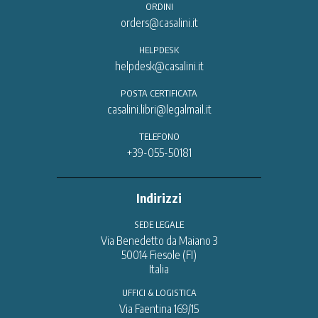
ORDINI
orders@casalini.it
HELPDESK
helpdesk@casalini.it
POSTA CERTIFICATA
casalini.libri@legalmail.it
TELEFONO
+39-055-50181
Indirizzi
SEDE LEGALE
Via Benedetto da Maiano 3
50014 Fiesole (FI)
Italia
UFFICI & LOGISTICA
Via Faentina 169/15