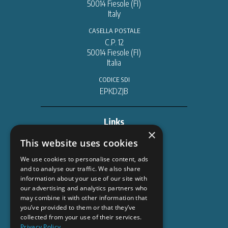
50014 Fiesole (FI)
Italy
CASELLA POSTALE
C.P. 12
50014 Fiesole (FI)
Italia
CODICE SDI
EPKDZJB
Links
×
DATABASE & ORDINI
This website uses cookies
trillium.casalinilibri.com
We use cookies to personalise content, ads
and to analyse our traffic. We also share
CONTENUTI DIGITALI
information about your use of our site with
info.torrossa.com
our advertising and analytics partners who
publishers.torrossa.com
may combine it with other information that
www.torrossa.com
you’ve provided to them or that they’ve
collected from your use of their services.
AZIENDE PARTNERS
Privacy Policy