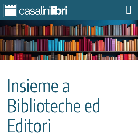
CHI SIAMO
BIBLIOTECHE
CONTENUTI DIGITALI
EDITORI
SHARE FAMILY
COMMUNITY
Insieme a
EVENTI
CONTATTI
Biblioteche ed
|
IT
EN
Editori