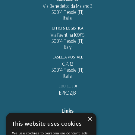
Via Benedetto da Maiano 3
50014 Fiesole (FI)
Italia
UFFICI & LOGISTICA
Via Faentina 169/15
50014 Fiesole (FI)
Italy
CASELLA POSTALE
C.P. 12
50014 Fiesole (FI)
Italia
CODICE SDI
EPKDZJB
Links
×
DATABASE & ORDINI
This website uses cookies
trillium.casalinilibri.com
We use cookies to personalise content, ads