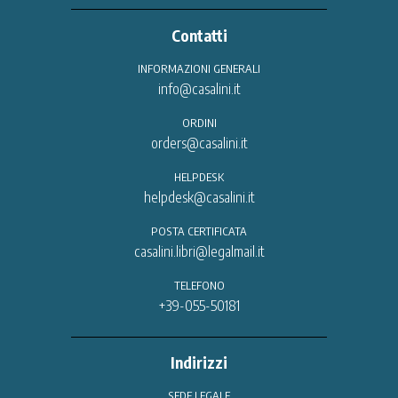
Contatti
INFORMAZIONI GENERALI
info@casalini.it
ORDINI
orders@casalini.it
HELPDESK
helpdesk@casalini.it
POSTA CERTIFICATA
casalini.libri@legalmail.it
TELEFONO
+39-055-50181
Indirizzi
SEDE LEGALE