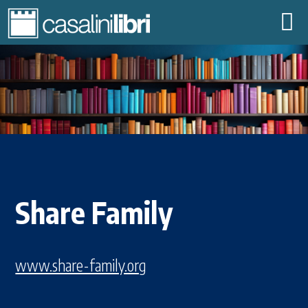
CHI SIAMO
BIBLIOTECHE
CONTENUTI DIGITALI
EDITORI
SHARE FAMILY
COMMUNITY
EVENTI
Share Family
CONTATTI
|
IT
EN
www.share-family.org