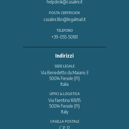
helpdesk@casalini.it
POSTA CERTIFICATA
casalini.libri@legalmail.it
TELEFONO
+39-055-50181
Indirizzi
SEDE LEGALE
Via Benedetto da Maiano 3
50014 Fiesole (FI)
Italia
UFFICI & LOGISTICA
Via Faentina 169/15
50014 Fiesole (FI)
Italy
CASELLA POSTALE
C.P. 12