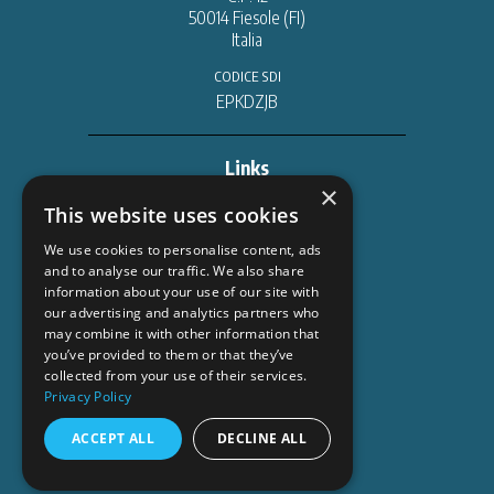
50014 Fiesole (FI)
Italia
CODICE SDI
EPKDZJB
Links
×
DATABASE & ORDINI
This website uses cookies
trillium.casalinilibri.com
We use cookies to personalise content, ads
CONTENUTI DIGITALI
and to analyse our traffic. We also share
information about your use of our site with
info.torrossa.com
our advertising and analytics partners who
publishers.torrossa.com
may combine it with other information that
www.torrossa.com
you’ve provided to them or that they’ve
collected from your use of their services.
AZIENDE PARTNERS
Privacy Policy
www.erasmusbooks.nl
www.erasmus.fr
ACCEPT ALL
DECLINE ALL
www.atcult.com
DIVISIONE EDITORIALE